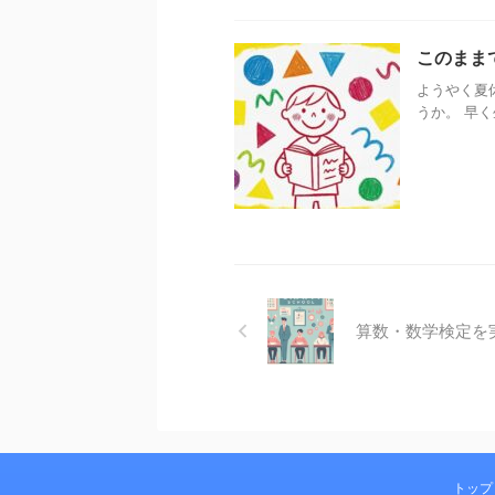
このまま
ようやく夏
うか。 早く
算数・数学検定を
トップ