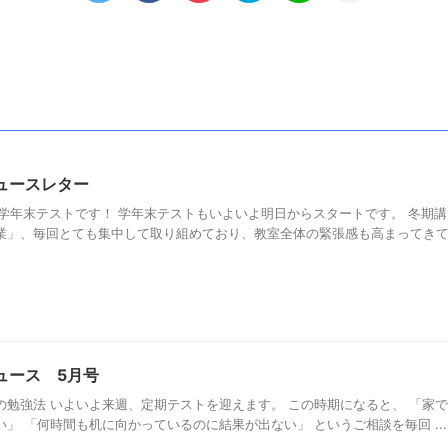
ュースレター
ら学年末テストです！ 学年末テストもいよいよ明日からスタートです。 冬期
業」、毎回とても集中して取り組めており、教室全体の緊張感も高まってきて .
ュース 5月号
の勉強法 いよいよ来週、定期テストを迎えます。 この時期になると、 「家
」 「何時間も机に向かっているのに結果が出ない」 というご相談を毎回 ...