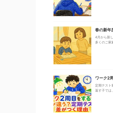
春の新年
4月から新
多くのご家
ワーク2
定期テスト
返す子では