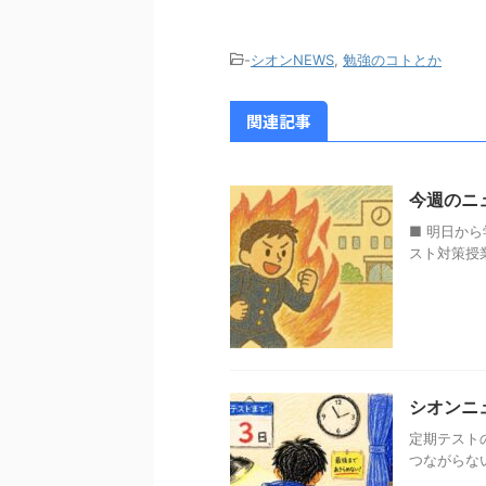
-
シオンNEWS
,
勉強のコトとか
関連記事
今週のニ
■ 明日か
スト対策授
シオンニ
定期テスト
つながらない